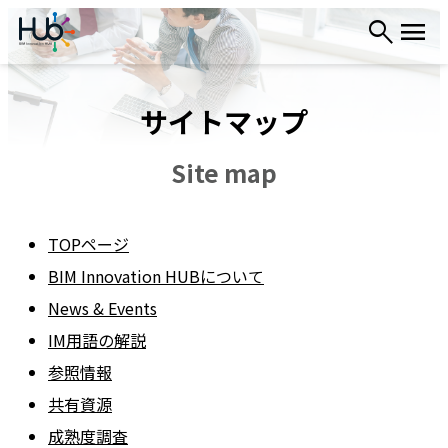
内
容
を
ス
サイトマップ
キ
ッ
プ
Site map
TOPページ
BIM Innovation HUBについて
News & Events
IM用語の解説
参照情報
共有資源
成熟度調査