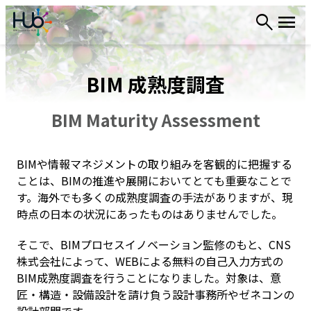
内
容
を
ス
BIM 成熟度調査
キ
ッ
プ
BIM Maturity Assessment
BIMや情報マネジメントの取り組みを客観的に把握する
ことは、BIMの推進や展開においてとても重要なことで
す。海外でも多くの成熟度調査の手法がありますが、現
時点の日本の状況にあったものはありませんでした。
そこで、BIMプロセスイノベーション監修のもと、CNS
株式会社によって、WEBによる無料の自己入力方式の
BIM成熟度調査を行うことになりました。対象は、意
匠・構造・設備設計を請け負う設計事務所やゼネコンの
設計部門です。