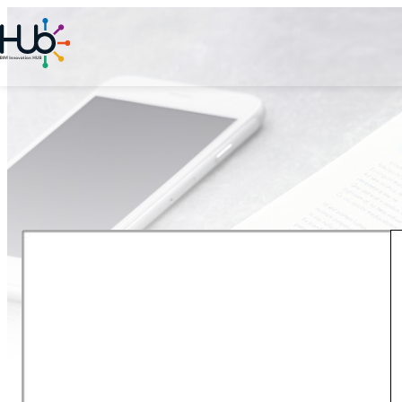
内
容
を
ス
キ
ッ
プ