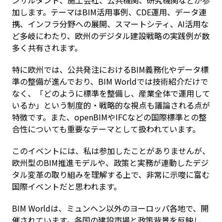
ンサルタント、施工会社、公共機関、研究機関などが参
加します。テーマはBIM活用事例、CDE運用、データ連
携、インフラ分野への展開、スマートシティ、AI活用な
ど多岐にわたり、欧州のデジタル建設戦略の実践例が数
多く共有されます。
特に欧州では、公共発注におけるBIM義務化やデータ標
準の整備が進んでおり、BIM Worldでは技術紹介だけで
なく、「どのように標準を整備し、産業全体で運用して
いるか」という制度的・戦略的な視点も議論される点が
特徴です。また、openBIMやIFCなどの国際標準との整
合性についても重要なテーマとして扱われています。
このイベントには、私は参加したことがありませんが、
欧州型のBIM推進モデルや、政策と実務が連動したデジ
タル変革の取り組みを理解する上で、非常に示唆に富む
国際イベントだと思われます。
BIM Worldは、ミュンヘン以外のヨーロッパ各地で、開
催されています。各国の建設市場と政策背景を反映し