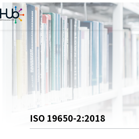
内
容
を
ス
キ
ッ
プ
ISO 19650-2:2018