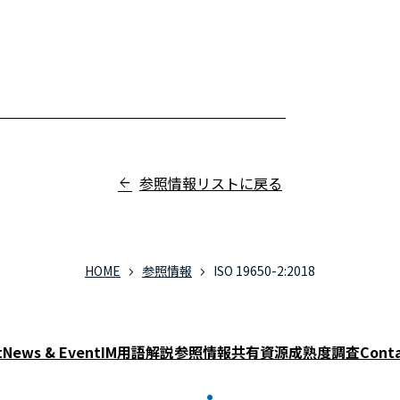
参照情報リストに戻る
HOME
参照情報
ISO 19650-2:2018
t
News & Event
IM用語解説
参照情報
共有資源
成熟度調査
Conta