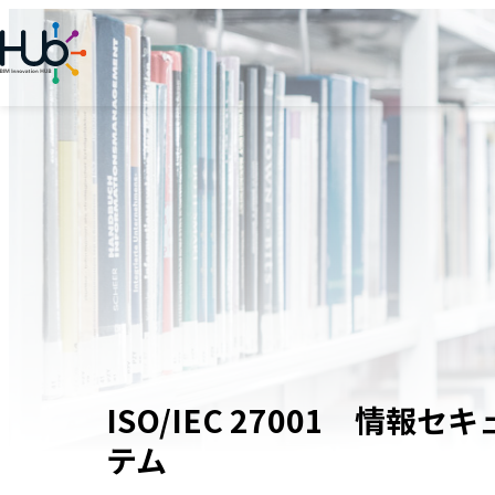
内
容
を
ス
キ
ッ
プ
ISO/IEC 27001 情
テム