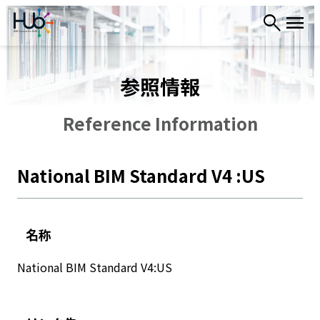
内
容
を
ス
参照情報
キ
ッ
プ
Reference Information
National BIM Standard V4 :US
名称
National BIM Standard V4:US