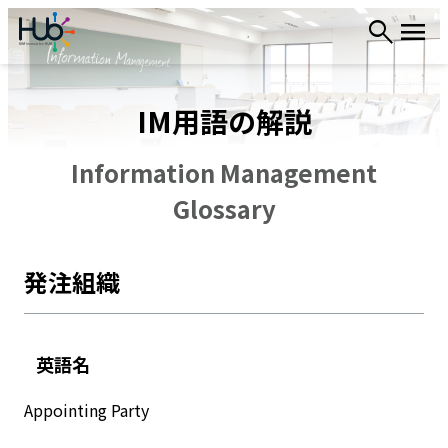
内
容
を
ス
IM用語の解説
キ
ッ
プ
Information Management
Glossary
発注組織
英語名
Appointing Party