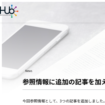
内
容
を
ス
キ
ッ
プ
News
参照情報に追加の記事を加
今回参照情報として、3つの記事を追加しました